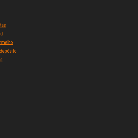
tas
bd
ermelho
 depósito
is