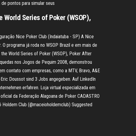
 de pontos para simular seus
he World Series of Poker (WSOP),
uguração Nice Poker Club (Indaiatuba - SP) A Nice
r. O programa já roda no WSOP Brazil e em mais de
e the World Series of Poker (WSOP), Poker After
as quedas nos Jogos de Pequim 2008, demonstrou
ou em contato com empresas, como a MTV, Bravo, A&E
s-Eric Doussot sind 3 Jobs angegeben. Auf LinkedIn
nternehmen erfahren. Loja virtual especializada em
ube oficial da Federação Alagoana de Poker CADASTRO
eió Holdem Club (@maceioholdemclub) Suggested