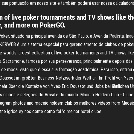
 sua pontuação em nosso site e também poderá usar nossa calculadora
on of live poker tournaments and TV shows like t
r, and more on PokerGO.
ker, situado na principal avenida de São Paulo, a Avenida Paulista. Ina
 POKERWEB é um sistema especial para gerenciamento de clubes de poke
 world’s largest collection of live poker tournaments and TV shows lik
cia Sacramone, famosa por sua perseverança, principalmente depois d
o de moda, visto que é essa sua formação acadêmica. Para isso, entr
ic Doussot im größten Business-Netzwerk der Welt an. Im Profil von Yve
 mehr über die Kontakte von Yves-Eric Doussot und Jobs bei ähnlichen U
pais clubes e seleções do Brasil e do mundo. Maceió Holdem Club - Cl
nstagram photos and maceio holdem club os melhores videos from Mac
ne igrice ey nos conte como foi."o melhor hotel clube