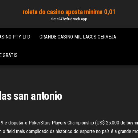
roleta do casino aposta mínima 0,01
slots247wfud.web.app
ASINO PTY LTD
GRANDE CASINO MIL LAGOS CERVEJA
E GRÁTIS
as san antonio
19 e disputar o PokerStars Players Championship (US$ 25.000 de buy-in
om o field mais complicado da histórico do esporte no país é a grande