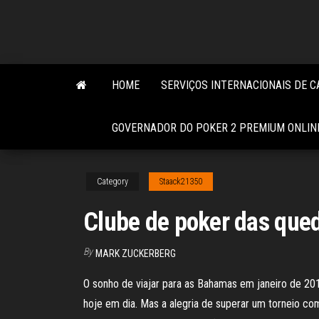
Skip
to
the
content
HOME
SERVIÇOS INTERNACIONAIS DE C
GOVERNADOR DO POKER 2 PREMIUM ONLIN
Category
Staack21350
Clube de poker das qued
By
MARK ZUCKERBERG
O sonho de viajar para as Bahamas em janeiro de 20
hoje em dia. Mas a alegria de superar um torneio c