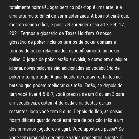
totalmente normal! Jogar bem no pós-flop é uma arte, e é
uma arte muito difícil de ser masterizada. A boa notícia é que,
mesmo sendo difícil, é possível aprender essa arte. Feb 17,
2021 Termos e glossário de Texas Hold'em. O nosso
glossário de poker inclui os termos de poker comuns e
termos de poker relacionados especificamente ao poker
online. O jogos de poker estão a evoluir, e como em qualquer
idioma, novas palavras são adicionadas ao vocabulário de
poker o tempo todo. A quantidade de cartas restantes no
baralho que podem melhorar sua mão. Então, se depois do
turn você tiver 4-5-6-7, você precisa de um 8 ou um 3 para
um sequência, existem 4 de cada uma destas cartas
restantes, logo você tem 8 outs. Depois do flop, as coisas
ficam difíceis quando você está fora de posição (não é um
dos primeiros jogadores a agir). Você aposta ou passa? Se
você tem uma mão decente e vários oponentes, aposte. É