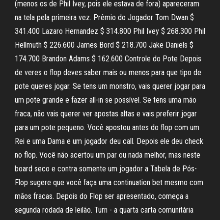
(menos os de Phil Ivey, pois ele estava de fora) apareceram
na tela pela primeira vez. Prêmio do Jogador Tom Dwan $
341.400 Lazaro Hernandez $ 314.800 Phil Ivey $ 268.300 Phil
Hellmuth $ 226.600 James Bord $ 218.700 Jake Daniels $
174.700 Brandon Adams $ 162.600 Controle do Pote Depois
de veres o flop deves saber mais ou menos para que tipo de
pote queres jogar. Se tens um monstro, vais querer jogar para
um pote grande e fazer all-in se possível. Se tens uma mão
fraca, não vais querer ver apostas altas e vais preferir jogar
para um pote pequeno. Você apostou antes do flop com um
Rei e uma Dama e um jogador deu call. Depois ele deu check
no flop. Você não acertou um par ou nada melhor, mas neste
board seco e contra somente um jogador a Tabela de Pós-
Flop sugere que você faça uma continuation bet mesmo com
mãos fracas. Depois do Flop ser apresentado, começa a
segunda rodada de leilão. Turn - a quarta carta comunitária