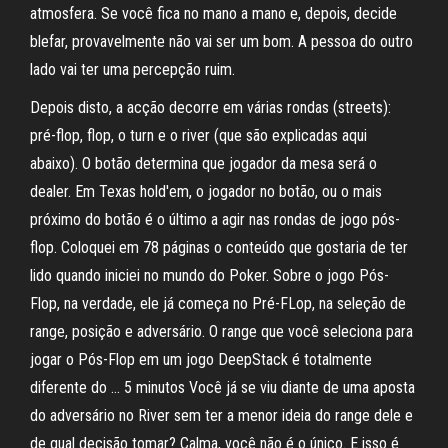
atmosfera. Se você fica no mano a mano e, depois, decide
blefar, provavelmente não vai ser um bom. A pessoa do outro
lado vai ter uma percepção ruim.
Depois disto, a acção decorre em várias rondas (streets):
pré-flop, flop, o turn e o river (que são explicadas aqui
abaixo). O botão determina que jogador da mesa será o
dealer. Em Texas hold'em, o jogador no botão, ou o mais
próximo do botão é o último a agir nas rondas de jogo pós-
flop. Coloquei em 78 páginas o conteúdo que gostaria de ter
lido quando iniciei no mundo do Poker. Sobre o jogo Pós-
Flop, na verdade, ele já começa no Pré-FLop, na seleção de
range, posição e adversário. O range que você seleciona para
jogar o Pós-Flop em um jogo DeepStack é totalmente
diferente do … 5 minutos Você já se viu diante de uma aposta
do adversário no River sem ter a menor ideia do range dele e
de qual decisão tomar? Calma, você não é o único. E isso é