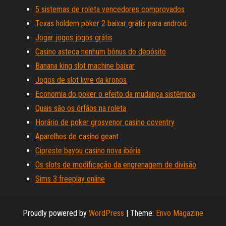
5 sistemas de roleta vencedores comprovados
Texas holdem poker 2 baixar grátis para android
Jogar jogos jogos grátis
Casino asteca nenhum bônus do depósito
Banana king slot machine baixar
Jogos de slot livre da kronos
Economia do poker o efeito da mudança sistêmica
Quais são os órfãos na roleta
Horário de poker grosvenor casino coventry
Aparelhos de casino geant
Cipreste bayou casino nova ibéria
Os slots de modificação da engrenagem de divisão
Sims 3 freeplay online
Proudly powered by
WordPress
|
Theme:
Envo Magazine