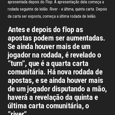
apresentada depois do Flop. A apresentação dela começa a
rodada seguinte de leilão. River - a última, quinta carta. Depois
da carta ser exposta, começa a última rodada de leilão.
Antes e depois do flop as
apostas podem ser aumentadas.
Se ainda houver mais de um
jogador na rodada, é revelado o
“turn”, que é a quarta carta
comunitária. Há nova rodada de
apostas, e se ainda houver mais
de um jogador disputando a mão,
haverá a revelação da quinta e
última carta comunitária, o
“river”.