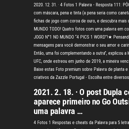
2020. 12. 31. · 4 Fotos 1 Palavra - Resposta 111: 
com máscara, pena e tinta (a pena seria como canet
fichas de jogo com coroa de ouro, e descubra mai
MUNDO TODO! Quatro fotos com uma palavra em com
JOGO N°1 NO MUNDO “4 PICS 1 WORD”!★ Pensando nis
mensagens para você demonstrar o seu amor e carinh
Então, uma foi complementando a outra”, explicou a
UFC, onde estreou em junho de 2019, a mineira ven
Baixe estas Foto premium sobre Palavra de planta e 
criativos da Zazzle Portugal - Escolha entre divers
2021. 2. 18. · O post Dupla
aparece primeiro no Go Outs
uma palavra …
4 Fotos 1 Respostas e cheats da Palavra para 5 le