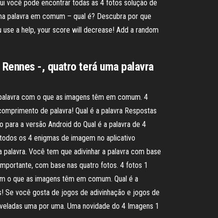
qui você pode encontrar todas as 4 fotos solução de
 uma palavra em comum – qual é? Descubra por que
 use a help, your score will decrease! Add a random
 Rennes -, quatro terá uma palavra
uma palavra com o que as imagens têm em comum. 4
r comprimento de palavra! Qual é a palavra Respostas
o para a versão Android do Qual é a palavra de 4
 todos os 4 enigmas de imagem no aplicativo
 palavra. Você tem que adivinhar a palavra com base
s importante, com base nas quatro fotos. 4 fotos 1
a com o que as imagens têm em comum. Qual é a
is! Se você gosta de jogos de adivinhação e jogos de
o reveladas uma por uma. Uma novidade do 4 Imagens 1