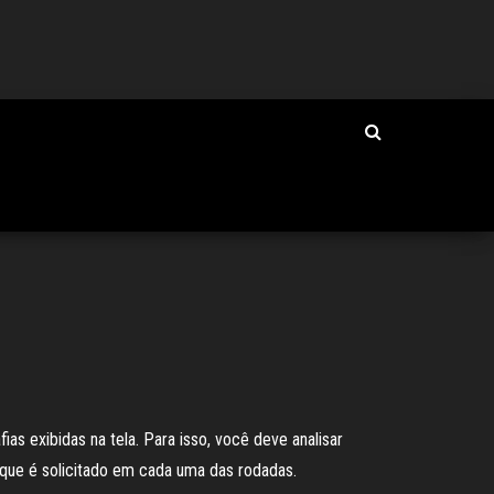
as exibidas na tela. Para isso, você deve analisar
que é solicitado em cada uma das rodadas.