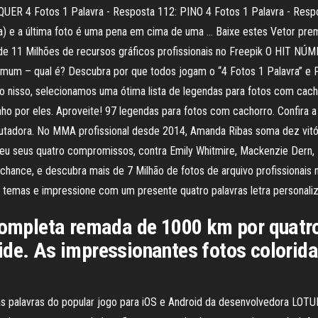
PÔQUER 4 Fotos 1 Palavra - Resposta 112: PINO 4 Fotos 1 Palavra - Res
a) e a última foto é uma pena em cima de uma … Baixe estes Vetor pre
s de 11 Milhões de recursos gráficos profissionais no Freepik O HI
um – qual é? Descubra por que todos jogam o “4 Fotos 1 Palavra”
so, selecionamos uma ótima lista de legendas para fotos com cachorr
o por eles. Aproveite! 97 legendas para fotos com cachorro. Confira a
 lutadora. No MMA profissional desde 2014, Amanda Ribas soma dez vitó
ceu seus quatro compromissos, contra Emily Whitmire, Mackenzie Dern,
chance, e descubra mais de 7 Milhão de fotos de arquivo profissionais n
os temas e impressione com um presente quatro palavras letra personali
 completa remada de 1000 km por quatro
ide. As impressionantes fotos colorid
tras palavras do popular jogo para iOS e Android da desenvolvedora L