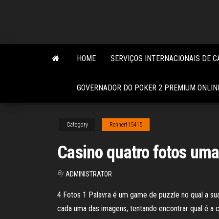
Skip
to
the
content
HOME
SERVIÇOS INTERNACIONAIS DE C
GOVERNADOR DO POKER 2 PREMIUM ONLIN
Category
Rehnert15415
Casino quatro fotos uma
By
ADMINISTRATOR
4 Fotos 1 Palavra é um game de puzzle no qual a sua t
cada uma das imagens, tentando encontrar qual é a 