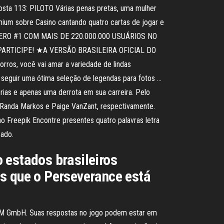
posta 113: PILOTO Várias penas pretas, uma mulher
mium sobre Casino cantando quatro cartas de jogar e
T NÚMERO #1 COM MAIS DE 220.000.000 USUÁRIOS NO
 e PARTICIPE! ★A VERSÃO BRASILEIRA OFICIAL DO
os, você vai amar a variedade de lindas
 seguir uma ótima seleção de legendas para fotos …
rias e apenas uma derrota em sua carreira. Pelo
 Randa Markos e Paige VanZant, respectivamente.
o Freepik Encontre presentes quatro palavras letra
zado.
 estados brasileiros
as que o Perseverance está
OTUM GmbH. Suas respostas no jogo podem estar em