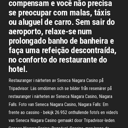
compensam e você não precisa
se preocupar com malas, táxis
ou aluguel de carro. Sem sair do
aeroporto, relaxe-se num
prolongado banho de banheira e
faça uma refeição descontraída,
no conforto do restaurante do
hotel.
Restauranger i närheten av Seneca Niagara Casino på
Tripadvisor: Läs omdömen och se bilder från resenärer på
restauranger i närheten av Seneca Niagara Casino, Niagara
Falls. Foto van Seneca Niagara Casino, Niagara Falls: Em
frente ao cassino - bekijk 26.952 onthullende foto’s en video’s
van Seneca Niagara Casino gemaakt door Tripadvisor-leden.