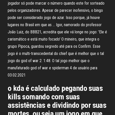
jogador só pode marcar o número quando este for sorteado
pelos organizadores. Apesar de parecer inofensivo, o bingo
pode ser considerado jogo de azar. Isso porque, já houve
lugares no Brasil em que as … Igor, namorado do professor
João Luiz, do BBB21, acredita que ele vá longe no jogo: 'Ele é
carismático e está muito focado' O mineiro, que integra o
grupo Pipoca, guardou segredo até para os Confirm. Esse
jogo é o multi-transcedental do chief que é melhor que o tal
jogo do god of war 2. 1:48. O tal jogo melhor que o
manufaturado god of war e spiderman 4 de usuário para
03.02.2021
o kda é calculado pegando suas
kills somando com suas
assistências e dividindo por suas
mortes, ou seja um jogo em que