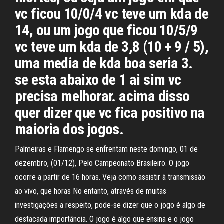
vc ficou 10/0/4 vc teve um kda de
14, ou um jogo que ficou 10/5/9
vc teve um kda de 3,8 (10 + 9 / 5),
uma media de kda boa seria 3.
se esta abaixo de 1 ai sim vc
precisa melhorar. acima disso
quer dizer que vc fica positivo na
maioria dos jogos.
Palmeiras e Flamengo se enfrentam neste domingo, 01 de
dezembro, (01/12), Pelo Campeonato Brasileiro. O jogo
ocorre a partir de 16 horas. Veja como assistir à transmissão
ao vivo, que horas No entanto, através de muitas
investigações a respeito, pode-se dizer que o jogo é algo de
destacada importância. O jogo é algo que ensina e o jogo