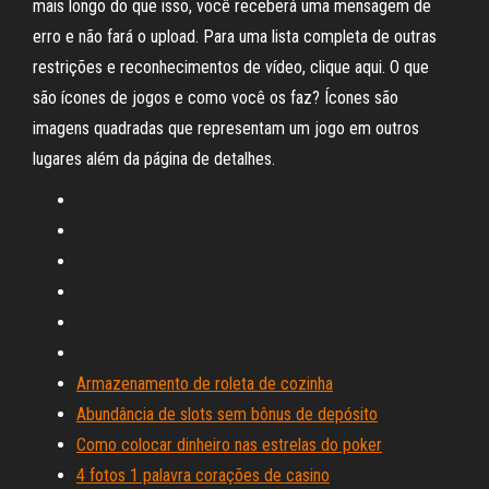
mais longo do que isso, você receberá uma mensagem de
erro e não fará o upload. Para uma lista completa de outras
restrições e reconhecimentos de vídeo, clique aqui. O que
são ícones de jogos e como você os faz? Ícones são
imagens quadradas que representam um jogo em outros
lugares além da página de detalhes.
Armazenamento de roleta de cozinha
Abundância de slots sem bônus de depósito
Como colocar dinheiro nas estrelas do poker
4 fotos 1 palavra corações de casino