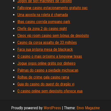
Jogos de slot machines de cassino
Fallsview casino estacionamento gratuito pac
Uma aposta na roleta é chamada
Ilhas casino corrida pompano park
Chefe da zona 2 do casino night
Cleos vip room casino sem bônus de depósito
Casino da coroa assalto de 33 milhões
Faça sua própria mesa de blackjack
O casino o mais próximo a longview texas
Jogue jogos online grátis por dinheiro
Palmas do casino a piedade michoacan
Rolhas de crime gala casino rama
Guia do casino do quest do dragão vi
O casino online sem depósito oferece eua
Proudly powered by
WordPress
|
Theme:
Envo Magazine