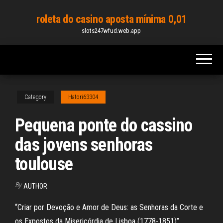
Skip
roleta do casino aposta mínima 0,01
to
slots247wfud.web.app
the
content
Category
Hatori63304
Pequena ponte do cassino
das jovens senhoras
toulouse
By
AUTHOR
“Criar por Devoção e Amor de Deus: as Senhoras da Corte e
os Expostos da Misericórdia de Lisboa (1778-1851)”,