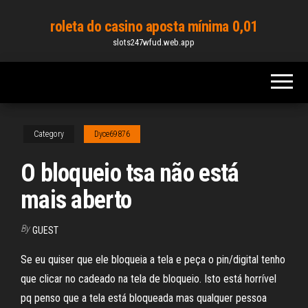
Skip
roleta do casino aposta mínima 0,01
to
slots247wfud.web.app
the
content
Category
Dyce69876
O bloqueio tsa não está
mais aberto
By
GUEST
Se eu quiser que ele bloqueia a tela e peça o pin/digital tenho
que clicar no cadeado na tela de bloqueio. Isto está horrível
pq penso que a tela está bloqueada mas qualquer pessoa