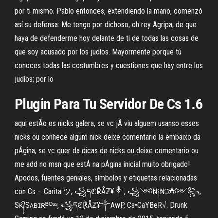
por ti mismo. Pablo entonces, extendiendo la mano, comenzó
así su defensa: Me tengo por dichoso, oh rey Agripa, de que
haya de defenderme hoy delante de ti de todas las cosas de
que soy acusado por los judíos. Mayormente porque tú
conoces todas las costumbres y cuestiones que hay entre los
judíos; por lo
Plugin Para Tu Servidor De Cs 1.6
aqui estÃo os nicks galera, se vc jÁ viu alguem usanso esses
nicks ou conhece algum nick deixe comentario la embaixo da
pÁgina, se vc quer da dicas de nicks ou deixe comentario ou
me add no msn que estÁ na pÁgina inicial muito obrigado!
Apodos, fuentes geniales, símbolos y etiquetas relacionadas
con Cs – Carita ツ, ꧁དℭ℟Åℤ¥༒, ꧁༺₦༏₦ℑ₳༻꧂,
Sᴋ᭄Sᴀʙɪʀᴮᴼˢˢ, ꧁དℭ℟Åℤ¥༒AwP, Cs•CaYBeR√. Drunk