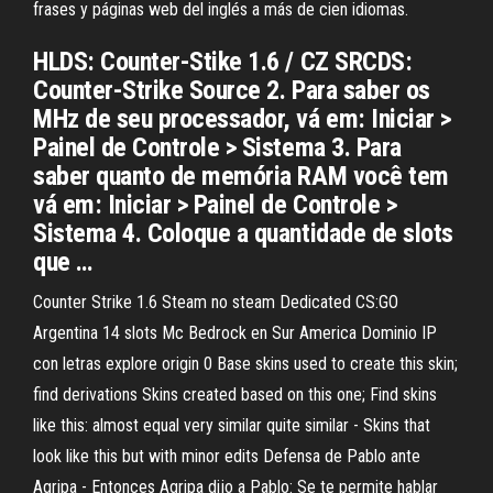
frases y páginas web del inglés a más de cien idiomas.
HLDS: Counter-Stike 1.6 / CZ SRCDS:
Counter-Strike Source 2. Para saber os
MHz de seu processador, vá em: Iniciar >
Painel de Controle > Sistema 3. Para
saber quanto de memória RAM você tem
vá em: Iniciar > Painel de Controle >
Sistema 4. Coloque a quantidade de slots
que …
Counter Strike 1.6 Steam no steam Dedicated CS:GO
Argentina 14 slots Mc Bedrock en Sur America Dominio IP
con letras explore origin 0 Base skins used to create this skin;
find derivations Skins created based on this one; Find skins
like this: almost equal very similar quite similar - Skins that
look like this but with minor edits Defensa de Pablo ante
Agripa - Entonces Agripa dijo a Pablo: Se te permite hablar