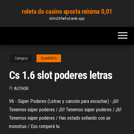
Skip
roleta do casino aposta mínima 0,01
to
slots247wfud.web.app
the
content
Category
Dyce69876
Cs 1.6 slot poderes letras
By
AUTHOR
V6 - Súper Poderes (Letras y canción para escuchar) - ¡Sí!
Tenemos súper poderes / ¡Sí! Tenemos súper poderes / ¡Sí!
Tenemos súper poderes / Has estado soñando con un
monstruo / Eso romperá tu